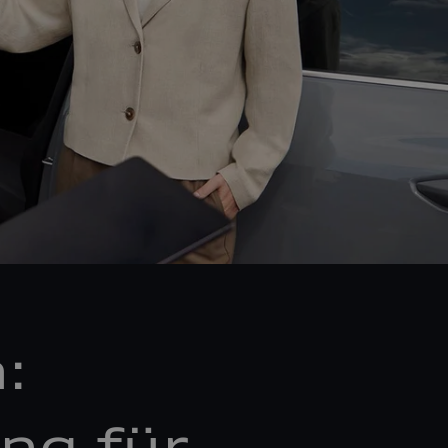
:
ng für